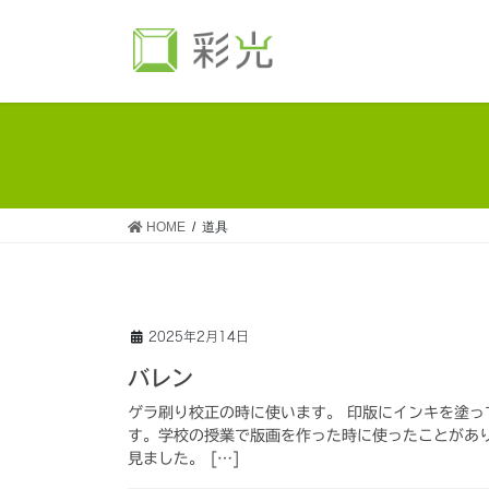
コ
ナ
ン
ビ
テ
ゲ
ン
ー
ツ
シ
へ
ョ
ス
ン
キ
に
ッ
移
HOME
道具
プ
動
2025年2月14日
バレン
ゲラ刷り校正の時に使います。 印版にインキを塗
す。学校の授業で版画を作った時に使ったことがあ
見ました。 […]