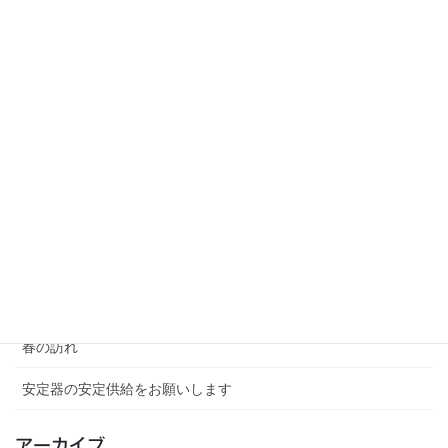
次の記事
わたしの考案・・
Monotaro「こて先クリーナ
ー」
2026年2月19日
最近の投稿
類は友を呼ぶ
５月、鮮やかに咲いていたツツジ
春の訪れ、桜とチューリップの共演
春の訪れ
安定器の安定供給をお願いします
アーカイブ